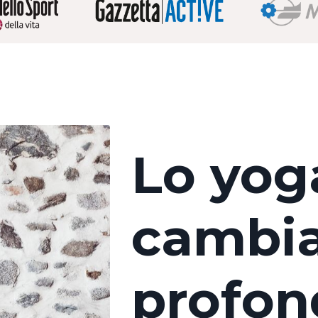
Lo yoga
cambia
profon