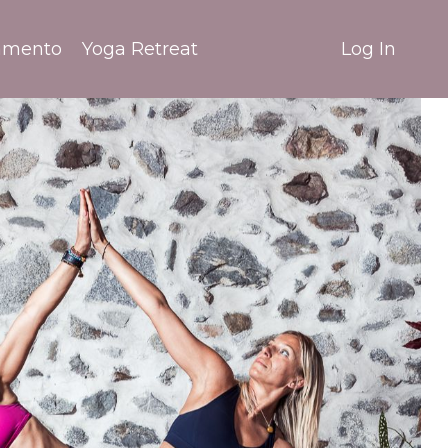
amento
Yoga Retreat
Log In