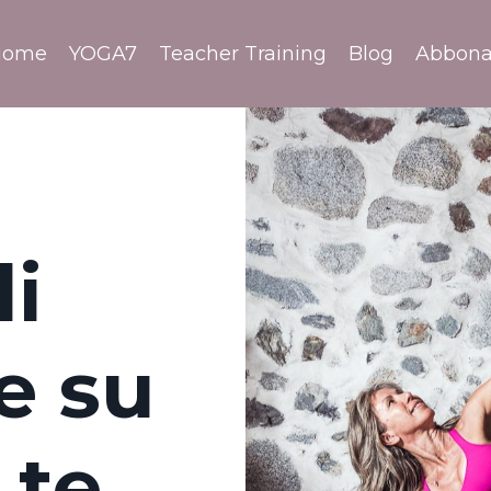
Home
YOGA7
Teacher Training
Blog
Abbon
di
e su
 te