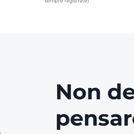
sempre registrate)
Non de
pensarc