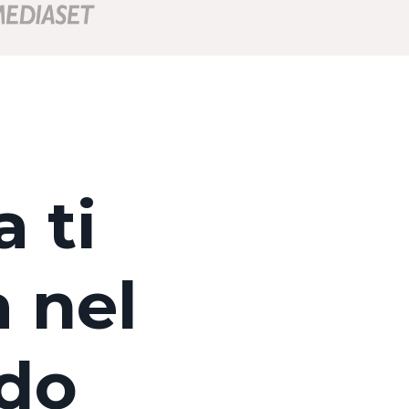
 ti
 nel
do