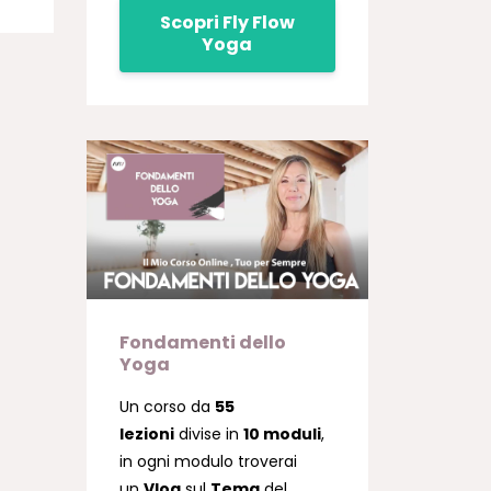
Scopri Fly Flow
Yoga
Fondamenti dello
Yoga
Un corso da
55
lezioni
divise in
10 moduli
,
in ogni modulo troverai
un
Vlog
sul
Tema
del