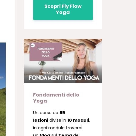
Scopri Fly Flow
Yoga
Fondamenti dello
Yoga
Un corso da
55
lezioni
divise in
10 moduli
,
in ogni modulo troverai
un
Vlog
sul
Tema
del